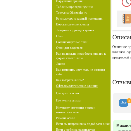
Нарушение зрения
Таблицы проверки зрения
Тесты на Okozaoko.ru
Компьютер: коварный помощник
Восстановление зрения
Лазерная коррекция зрения
Описа
Очки
Солнцезащитные очки
Отличное зр
Очки для водителя
клиники сд
Как правильно подобрать оправу к
прекрасной 
форме своего лица
Линзы
Как изменить цвет глаз, не изменяя
себе
Как выбрать линзы?
Отзыв
Офтальмологические клиники
Где купить очки
Где купить линзы
8
Все
Интернет-магазины очков и
контактных линз
Ремонт очков
Если вы неправильно подобрали очки
Михаил
Если у ребенка развивается