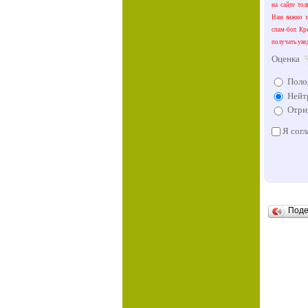
на сайте тол
Нам важно зн
спам-бот. Кр
получать уве
Оценка
Поло
Нейт
Отри
Я согл
Под