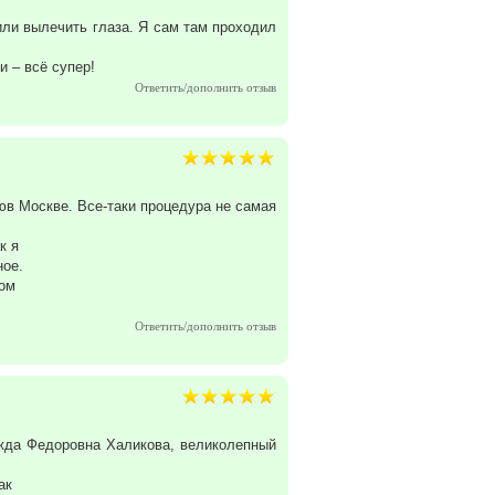
или вылечить глаза. Я сам там проходил
 – всё супер!
Ответить/дополнить отзыв
в Москве. Все-таки процедура не самая
к я
ное.
ом
Ответить/дополнить отзыв
ежда Федоровна Халикова, великолепный
ак