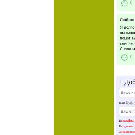
0
Любов
Я долго
вышиван
помог в
клинике
Снова м
0
+
Доб
или
Войт
Пожалуйста,
На данный 
активационн