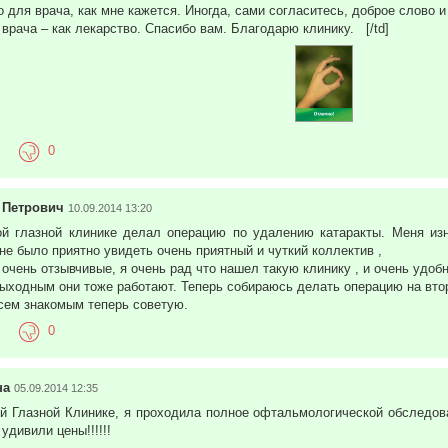
о для врача, как мне кажется. Иногда, сами согласитесь, доброе слово и
 врача – как лекарство. Спасибо вам. Благодарю клинику. [/td]
0
 Петрович
10.09.2014 13:20
й глазной клинике делал операцию по удалению катаракты. Меня изн
не было приятно увидеть очень приятный и чуткий коллектив ,
 очень отзывчивые, я очень рад что нашел такую клинику , и очень удоб
выходным они тоже работают. Теперь собираюсь делать операцию на вто
Всем знакомым теперь советую.
0
на
05.09.2014 12:35
й Глазной Клинике, я проходила полное офтальмологической обследова
удивили цены!!!!!!