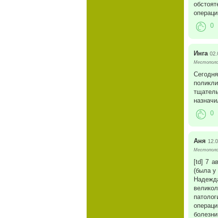
обстоят
операци
0
Инга
02.
Местополо
Сегодня
поликли
тщатель
назначи
0
Аня
12.0
Местополож
[td] 7 
(была у
Надежда
великол
патолог
операци
болезни