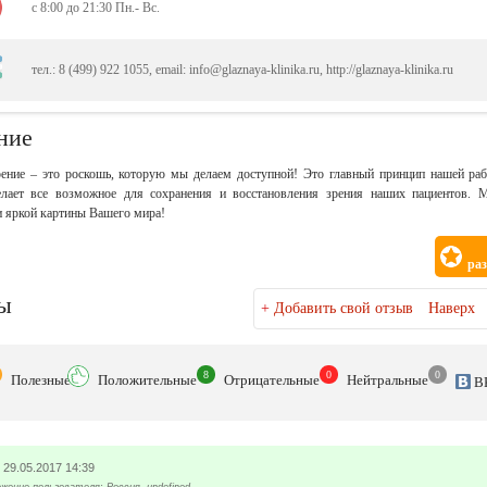
с 8:00 до 21:30 Пн.- Вс.
тел.: 8 (499) 922 1055, email: info@glaznaya-klinika.ru, http://glaznaya-klinika.ru
ние
ение – это роскошь, которую мы делаем доступной! Это главный принцип нашей ра
елает все возможное для сохранения и восстановления зрения наших пациентов.
и яркой картины Вашего мира!
ра
ы
+
Добавить свой отзыв
Наверх
8
0
0
Полезн
ые
Положит
ельные
Отрицат
ельные
Нейтр
альные
В
29.05.2017 14:39