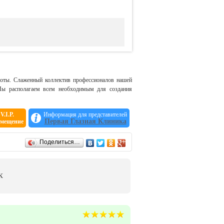
боты. Слаженный коллектив профессионалов нашей
 Мы располагаем всем необходимым для создания
V.I.P.
Информация для представителей
Первая Глазная Клиника
змещение
Поделиться…
К