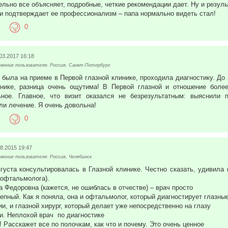
ельно все объясняет, подробные, четкие рекомендации дает. Ну и резуль
и подтверждает ее профессионализм – папа нормально видеть стал!
0
03.2017 16:18
жение пользователя: Россия, Санкт-Петербург
 была на приеме в Первой глазной клинике, проходила диагностику. До
нике, разница очень ощутима! В Первой глазной и отношение боле
ное. Главное, что визит оказался не безрезультатным: выяснили п
ли лечение. Я очень довольна!
0
8.2015 19:47
ение пользователя: Россия, Челябинск
августа консультировалась в Глазной клинике. Честно сказать, удивила
 офтальмолога).
 Федоровна (кажется, не ошиблась в отчестве) – врач просто
епный. Как я поняла, она и офтальмолог, который диагностирует глазны
ии, и глазной хирург, который делает уже непосредственно на глазу
и. Неплохой врач по диагностике
! Расскажет все по полочкам, как что и почему. Это очень ценное