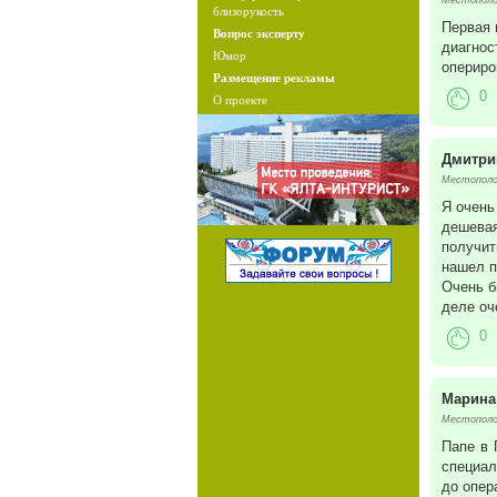
Местополож
близорукость
Первая 
Вопрос эксперту
диагнос
Юмор
опериро
Размещение рекламы
0
О проекте
Дмитри
Местополо
Я очень
дешевая
получит
нашел п
Очень б
деле оч
0
Марина
Местополо
Папе в 
специал
до опер