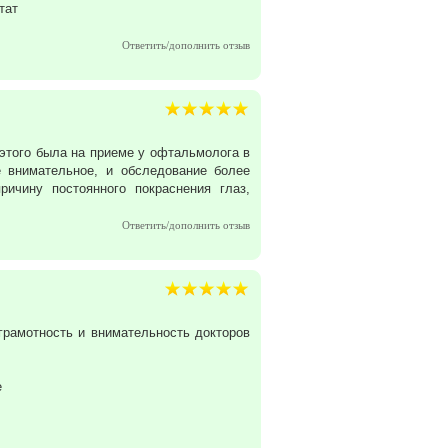
тат
Ответить/дополнить отзыв
 этого была на приеме у офтальмолога в
е внимательное, и обследование более
ричину постоянного покраснения глаз,
Ответить/дополнить отзыв
 грамотность и внимательность докторов
е