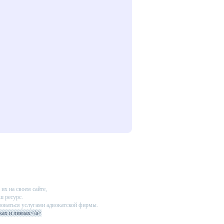
их на своем сайте,
ш ресурс.
зоваться услугами адвокатской фирмы.
ках и линзах</a>