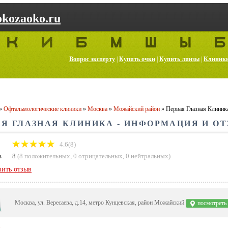
kozaoko.ru
Вопрос эксперту
|
Купить очки
|
Купить линзы
|
Клиник
»
Офтальмологические клиники
»
Москва
»
Можайский район
»
Первая Глазная Клиник
АЯ ГЛАЗНАЯ КЛИНИКА - ИНФОРМАЦИЯ И О
4.6(8)
в
8
(
8 положительных
,
0 отрицательных
,
0 нейтральных
)
вить отзыв
Москва, ул. Вересаева, д.14, метро Кунцевская, район Можайский
посмотреть 