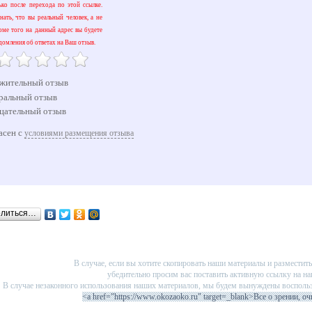
ько после перехода по этой ссылке.
ать, что вы реальный человек, а не
оме того на данный адрес вы будете
домления об ответах на Ваш отзыв.
жительный отзыв
ральный отзыв
цательный отзыв
асен с
условиями размещения отзыва
елиться…
В случае, если вы хотите скопировать наши материалы и разместить 
убедительно просим вас поставить активную ссылку на на
В случае незаконного использования наших материалов, мы будем вынуждены восполь
<a href="https://www.okozaoko.ru" target=_blank>Все о зрении, оч