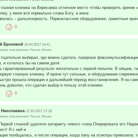
ение пользователя: Россия, undefined
глазная клиника на Вересаева отличное место чтобы проверить зрение 
тику, у меня всё нормально слава Богу, а жена
валась – дальнозоркость. Первоклассное оборудование, грамотные врачи
0
й Броневой
26.04.2017 16:41
жение пользователя: Россия, Москва
 тщательно выбирал, где можно сделать лазерную факоэмульсификацию
, и хотелось бы на самом деле
ь гарантированный результат желательно с первой попытки. В общем, та
ервую глазную клинику. И врачи тут сильные, и оборудование современ
ыстро прошла операции и дальнейший период восстановления. Я на сам
ень доволен, что сделал выбор в пользу этой клиники.
0
 Николаевна
22.03.2017 17:19
жение пользователя: Россия, Москва
Первой глазной удаляли катаракту левого глаза.Оперировала его Над
ист! Я с ней и
ации пообщалась, и после операции, когда папу на осмотры привозила: т