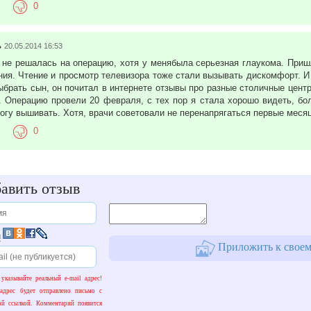
0
ь
20.05.2014 16:53
 не решалась на операцию, хотя у менябыла серьезная глаукома. Приш
ия. Чтение и просмотр телевизора тоже стали вызывать дискомфорт. И
ыбрать сын, он почитал в интернете отзывы про разные столичные цент
. Операцию провели 20 февраля, с тех пор я стала хорошо видеть, бол
огу вышивать. Хотя, врачи советовали не перенапрягаться первые меся
0
авить отзыв
и
Приложить к своем
 указывайте реальный e-mail адрес!
адрес будет отправлено письмо с
ой ссылкой. Комментарий появится