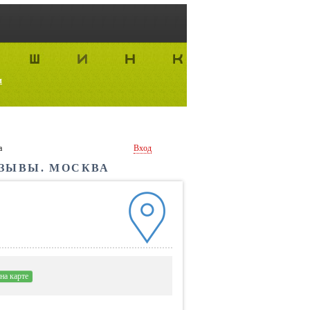
и
а
Вход
ТЗЫВЫ. МОСКВА
на карте