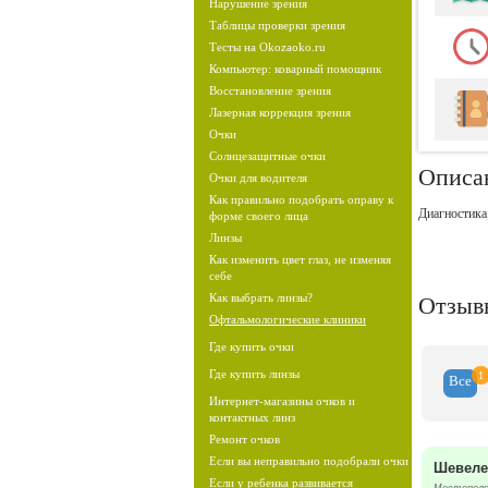
Нарушение зрения
Таблицы проверки зрения
Тесты на Okozaoko.ru
Компьютер: коварный помощник
Восстановление зрения
Лазерная коррекция зрения
Очки
Солнцезащитные очки
Описа
Очки для водителя
Как правильно подобрать оправу к
Диагностика
форме своего лица
Линзы
Как изменить цвет глаз, не изменяя
себе
Как выбрать линзы?
Отзыв
Офтальмологические клиники
Где купить очки
Где купить линзы
1
Все
Интернет-магазины очков и
контактных линз
Ремонт очков
Если вы неправильно подобрали очки
Шевелев
Если у ребенка развивается