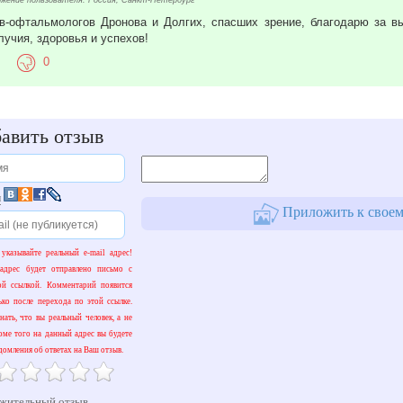
жение пользователя: Россия, Санкт-Петербург
в-офтальмологов Дронова и Долгих, спасших зрение, благодарю за 
лучия, здоровья и успехов!
0
авить отзыв
и
Приложить к своем
 указывайте реальный e-mail адрес!
адрес будет отправлено письмо с
ой ссылкой. Комментарий появится
ько после перехода по этой ссылке.
ать, что вы реальный человек, а не
оме того на данный адрес вы будете
домления об ответах на Ваш отзыв.
жительный отзыв