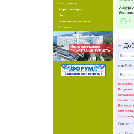
Местополо
близорукость
Хирурго
Вопрос эксперту
благопо
Юмор
0
Размещение рекламы
О проекте
+
Доб
или
Войт
Пожалуйста,
На данный 
активационн
на сайте тол
Нам важно зн
спам-бот. Кр
получать уве
Оценка
Поло