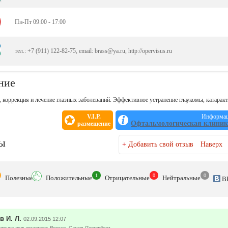
Пн-Пт 09:00 - 17:00
тел.: +7 (911) 122-82-75, email: brass@ya.ru, http://opervisus.ru
ние
, коррекция и лечение глазных заболеваний. Эффективное устранение глаукомы, катаракт
V.I.P.
Информаци
Офтальмологическая клини
размещение
ы
+
Добавить свой отзыв
Наверх
1
0
0
Полезн
ые
Положит
ельные
Отрицат
ельные
Нейтр
альные
В
 И. Л.
02.09.2015 12:07