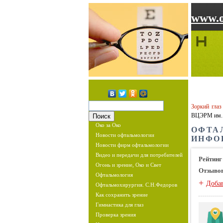
www.o
Зоркий глаз
ВЦЭРМ им. 
Око за Око
ОФТА
Новости офтальмологии
ИНФО
Новости фирм офтальмологии
Видео и передачи для потребителей
Рейтинг
Огонь и зрение, Око и Свет
Отзыво
Офтальмология
+
Доба
Офтальмохирургия. С.Н.Федоров
Как сохранить зрение
Гимнастика для глаз
Проверка зрения