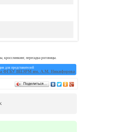
ы, кросслинкинг, пересадка роговицы.
я для представителей
ка ФГБУ ВЦЭРМ им. А.М. Никифорова
Поделиться…
К