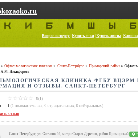
kozaoko.ru
Вопрос эксперту
|
Купить очки
|
Купить линзы
|
Клиник
»
Офтальмологические клиники
»
Санкт-Петербург
»
Приморский район
»
Офтальм
А.М. Никифорова
ЛЬМОЛОГИЧЕСКАЯ КЛИНИКА ФГБУ ВЦЭРМ И
РМАЦИЯ И ОТЗЫВЫ. САНКТ-ПЕТЕРБУРГ
0(1)
в
1
(
1 положительных
,
0 отрицательных
,
0 нейтральных
)
вить отзыв
Санкт-Петербург, ул. Оптиков 54, метро Старая Деревня, район Приморский
п