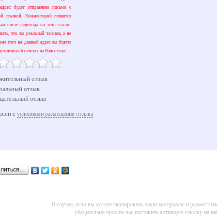
адрес будет отправлено письмо с
ой ссылкой. Комментарий появится
ько после перехода по этой ссылке.
ать, что вы реальный человек, а не
оме того на данный адрес вы будете
домления об ответах на Ваш отзыв.
жительный отзыв
ральный отзыв
цательный отзыв
асен с
условиями размещения отзыва
елиться…
В случае, если вы хотите скопировать наши материалы и разместить 
убедительно просим вас поставить активную ссылку на на