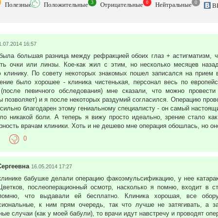
3
0
0
Полезн
ые
Положит
ельные
Отрицат
ельные
Нейтр
альные
В
1.07.2014 16:57
была большая разница между рефракцией обоих глаз + астигматизм, 
ть очки или линзы. Кое-как жил с этим, но несколько месяцев наза
 клинику. По совету некоторых знакомых пошел записался на прием 
ение было хорошее - клиника чистенькая, персонал весь по европей
 (после певичного обследования) мне сказали, что можно провести
ы позволяет) и я после некоторых раздумий согласился. Операцию про
ильно благодарен этому гениальному специалисту - он самый настоящи
ло никакой боли. А теперь я вижу просто идеально, зрение стало ка
рность врачам клиники. Хоть и не дешево мне операция обошлась, но оно
0
Сергеевна
16.05.2014 17:27
клинике бабушке делали операцию факоэмульсификацию, у нее катарак
Цветков, послеоперационный осмотр, насколько я помню, входит в с
помню, что выдавали ей бесплатно. Клиника хорошая, все обор
иональные, к ним прям очередь, так что лучше не затягивать, а за
ные случаи (как у моей бабули), то врачи идут навстречу и проводят оп