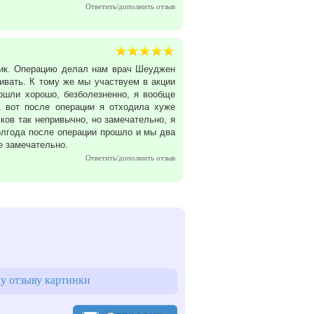
Ответить/дополнить отзыв
сик. Операцию делал нам врач Шеуджен
ивать. К тому же мы участвуем в акции
ошли хорошо, безболезненно, я вообще
А вот после операции я отходила хуже
ков так непривычно, но замечательно, я
полгода после операции прошло и мы два
е замечательно.
Ответить/дополнить отзыв
у отзыву картинки