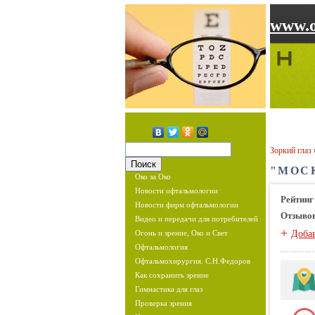
www.o
Зоркий глаз
"МОС
Око за Око
Новости офтальмологии
Рейтинг
Новости фирм офтальмологии
Отзыво
Видео и передачи для потребителей
+
Огонь и зрение, Око и Свет
Доба
Офтальмология
Офтальмохирургия. С.Н.Федоров
Как сохранить зрение
Гимнастика для глаз
Проверка зрения