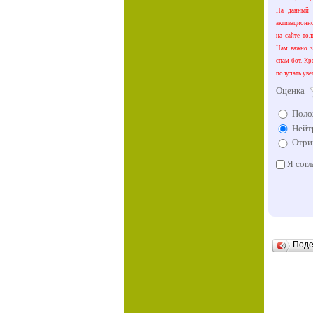
На данный 
активационн
на сайте тол
Нам важно зн
спам-бот. Кр
получать уве
Оценка
Поло
Нейт
Отри
Я согл
Под