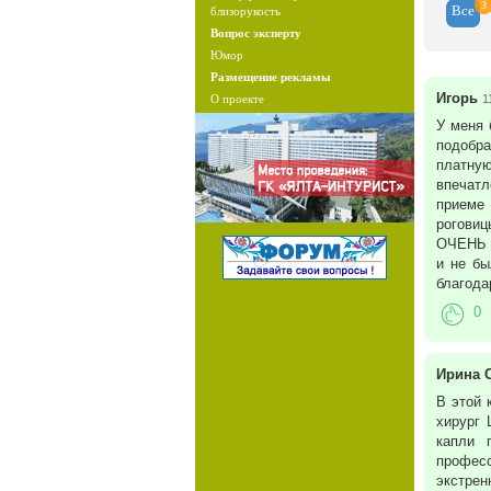
3
Все
близорукость
Вопрос эксперту
Юмор
Размещение рекламы
Игорь
О проекте
1
У меня 
подобра
платную
впечатл
приеме
роговиц
ОЧЕНЬ с
и не бы
благода
0
Ирина 
В этой 
хирург 
капли 
професс
экстрен