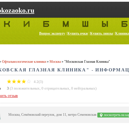
kozaoko.ru
Вопрос эксперту
|
Купить очки
|
Купить линзы
|
Клиник
»
Офтальмологические клиники
»
Москва
»
"Московская Глазная Клиника"
КОВСКАЯ ГЛАЗНАЯ КЛИНИКА" - ИНФОРМАЦ
4.2(3)
в
3
(
3 положительных
,
0 отрицательных
,
0 нейтральных
)
вить отзыв
Москва, Семёновский переулок, дом 11, метро Семеновская
посмотреть на ка