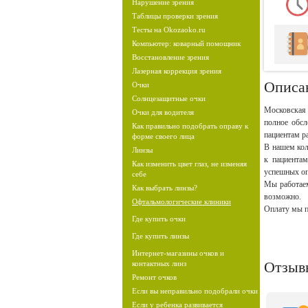
Нарушение зрения
Таблицы проверки зрения
Тесты на Okozaoko.ru
Компьютер: коварный помощник
Восстановление зрения
Лазерная коррекция зрения
Описа
Очки
Солнцезащитные очки
Московская 
Очки для водителя
полное обсл
Как правильно подобрать оправу к
пациентам р
форме своего лица
В нашем кол
Линзы
к пациента
Как изменить цвет глаз, не изменяя
успешных оп
себе
Мы работаем
Как выбрать линзы?
возможно.
Офтальмологические клиники
Оплату мы п
Где купить очки
Где купить линзы
Интернет-магазины очков и
Отзыв
контактных линз
Ремонт очков
Если вы неправильно подобрали очки
Если у ребенка развивается