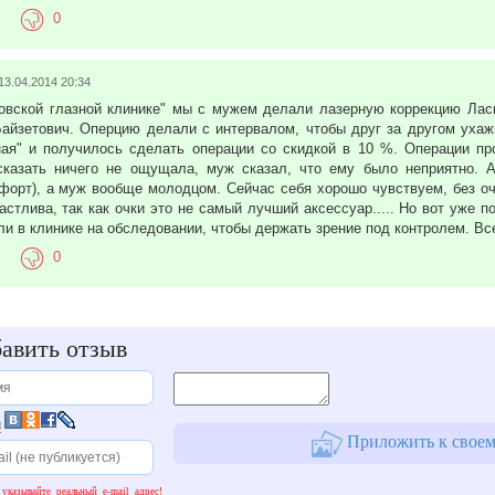
0
13.04.2014 20:34
овской глазной клинике" мы с мужем делали лазерную коррекцию Ла
айзетович. Оперцию делали с интервалом, чтобы друг за другом ухаж
ая" и получилось сделать операции со скидкой в 10 %. Операции пр
казать ничего не ощущала, муж сказал, что ему было неприятно. 
форт), а муж вообще молодцом. Сейчас себя хорошо чувствуем, без оч
астлива, так как очки это не самый лучший аксессуар..... Но вот уже 
ли в клинике на обследовании, чтобы держать зрение под контролем. Вс
0
авить отзыв
и
Приложить к своем
 указывайте реальный e-mail адрес!