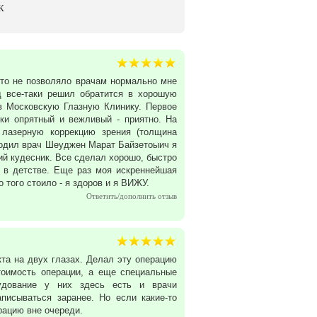
К
что не позволяло врачам нормально мне
д все-таки решил обратится в хорошую
в Московскую Глазную Клинику. Первое
ски опрятный и вежливый - приятно. На
 лазерную коррекцию зрения (толщина
водил врач Шеуджен Марат Байзетоыич я
й кудесник. Все сделал хорошо, быстро
к в детстве. Еще раз моя искреннейшая
 того стоило - я здоров и я ВИЖУ.
Ответить/дополнить отзыв
та на двух глазах. Делал эту операцию
тоимость операции, а еще специальные
удование у них здесь есть и врачи
писываться заранее. Но если какие-то
ерацию вне очереди.