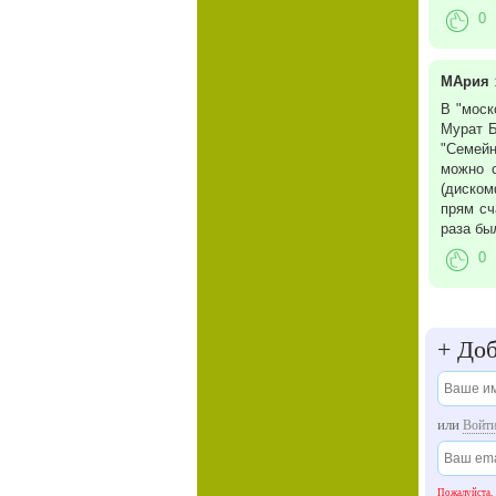
0
МАрия
В "моск
Мурат Б
"Семейн
можно с
(диском
прям сч
раза бы
0
+
Доб
или
Войт
Пожалуйста,