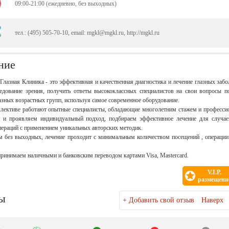
09:00-21:00 (ежедневно, без выходных)
тел.: (495) 505-70-10, email: mgkl@mgkl.ru, http://mgkl.ru
ние
Глазная Клиника - это эффективная и качественная диагностика и лечение глазных забо
едование зрения, получить ответы высококлассных специалистов на свои вопросы п
азных возрастных групп, используя самое современное оборудование.
лективе работают опытные специалисты, обладающие многолетним стажем и професси
м и проявляем индивидуальный подход, подбираем эффективное лечение для случа
ераций с применением уникальных авторских методик.
 без выходных, лечение проходит с минимальным количеством посещений , операции 
ринимаем наличными и банковским переводом картами Visa, Mastercard.
V.I.P.
размещени
ы
+
Добавить свой отзыв
Наверх