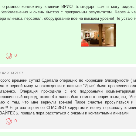
с одновременной коррекцией имеющихся до операции дефектов рефракции (внедрено
 огромное коллективу клиники ИРИС! Благодаря вам я могу видеть
 мультифокальных линз ReStor , позволяющих избавиться от очков как для дали т
безболезненно и очень быстро с прекрасным результатом. Через 4 ча
ого края, только врачи центра «Ирис» имеют сертификаты фирмы Alcon по импла
ра клиники, персонал, оборудование все на высшем уровне! Не устаю
ами Центра «Ирис»); - лазерное лечение глаукомы по технологии SLT (селективна
 день самым физиологичнсым видом лечсения глаукомы (внедрено в Красноярске специ
ини Ex-PRESS шунтирование (внедрено в Красноярске специалистами Центра «Ирис»); - 
сслинкинга (внедрено в Красноярске специалистами Центра «Ирис»).Обладая такими п
ная и опытная команда профессионалов, в сочетании с самым новейшим в Красноярске
 необходимости мы выдаем листок нетрудоспособности. Кроме того, мы сотрудничаем 
тесь на предприятии, где вы работаете, с какой страховой компанией имеется договор
0
рения или лечение катаракты, глаукомы и других заболеваний бесплатно. Мы несем фи
ю в договоре на проводимое лечение.Мы любим наших пациентов, и они отвечают н
х, оборудовании, проводимом лечении вы можете найти на сайте нашей клиники: www.
6.02.2013 21:07
щий вас вопрос наши специалистам: http://krasiris.ru/index-5/ИМЕЮТСЯ
брого времени суток! Сделала операцию по коррекции близорукости ( ми
ИСТОМ.
ла с первой минуты нахождения в клинике "Ирис" было профессиона
атаренко. Операция проходила с его подробными комментариями
ерационный период, около 4-х часов был немного неприятным, зы, "бол
нию с тем, что мне вернули зрение! Такое счастье просыпаться и 
ом!!! Еще раз огромное СПАСИБО хирургам и всему персоналу клиник
ЙТЕСЬ, пришла пора расстаться с очками и контактными линзами!
0