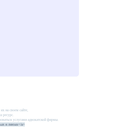
их на своем сайте,
ш ресурс.
зоваться услугами адвокатской фирмы.
ках и линзах</a>