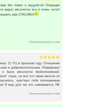
 в Красноярске специалистами Центра «Ирис»); -
 мир без помех и неудобств! Операция
ак и для близи в любом возрасте (на территории
са видно абсолютно все и очень четко!
нтации линзы ReStor) (внедрено в Красноярске
 говорить вам СПАСИБО!
я лазерная трабекулопластика) – являющееся на
алистами Центра «Ирис»); - хирургическое лечение
лечение дистрофий сетчатки;- лечение кератоконуса
реимуществами перед другими клиниками, как самая
 оборудованием, всегда дает наилучший результат
со всеми ведущими страховыми компаниями России.
 ДМС, и возможно вы сможете провести диагностику,
Ответить/дополнить отзыв
нансовую ответственность перед каждым пациентом,
ам взаимностью.Более полную информацию о наших
krasiris.ruТакже на сайте вы можете задать любой
 ПРОТИВОПОКАЗАНИЯ. ПРОКОНСУЛЬТИРУЙТЕСЬ СО
нус 11 !!!!) в прошлом году. Отношение
льным и доброжелательным. Оперировал
 и была абсолютно безболезненной.
ели" глаза, но все это такие мелочи по
засыпать, чувствуя себя полноценным
и! И еще для тех кто сомневается. НЕ
Ответить/дополнить отзыв