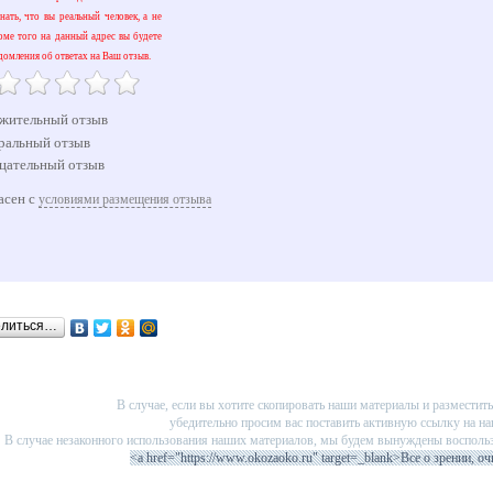
ать, что вы реальный человек, а не
оме того на данный адрес вы будете
домления об ответах на Ваш отзыв.
жительный отзыв
ральный отзыв
цательный отзыв
асен с
условиями размещения отзыва
елиться…
В случае, если вы хотите скопировать наши материалы и разместить 
убедительно просим вас поставить активную ссылку на на
В случае незаконного использования наших материалов, мы будем вынуждены восполь
<a href="https://www.okozaoko.ru" target=_blank>Все о зрении, оч