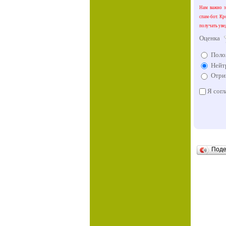
Нам важно зн
спам-бот. Кр
получать уве
Оценка
Поло
Нейт
Отри
Я согл
Под