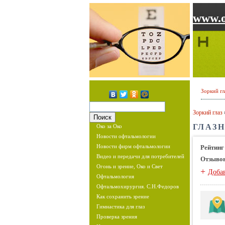
www.o
Зоркий гл
Зоркий глаз
ГЛАЗН
Око за Око
Новости офтальмологии
Новости фирм офтальмологии
Рейтинг
Видео и передачи для потребителей
Отзыво
Огонь и зрение, Око и Свет
+
Доба
Офтальмология
Офтальмохирургия. С.Н.Федоров
Как сохранить зрение
Гимнастика для глаз
Проверка зрения