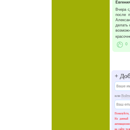
Евгени
Вчера с
после 
Алексан
делать 
возможн
красочн
0
+
Доб
или
Войт
Пожалуйста,
На данный 
активационн
на сайте тол