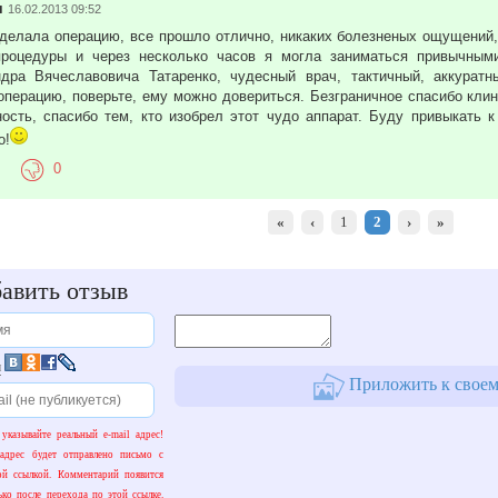
я
16.02.2013 09:52
делала операцию, все прошло отлично, никаких болезненых ощущений,
процедуры и через несколько часов я могла заниматься привычным
дра Вячеславовича Татаренко, чудесный врач, тактичный, аккуратн
операцию, поверьте, ему можно довериться. Безграничное спасибо клини
ость, спасибо тем, кто изобрел этот чудо аппарат. Буду привыкать к
о!
0
«
‹
1
2
›
»
авить отзыв
и
Приложить к своем
 указывайте реальный e-mail адрес!
адрес будет отправлено письмо с
ой ссылкой. Комментарий появится
ько после перехода по этой ссылке.