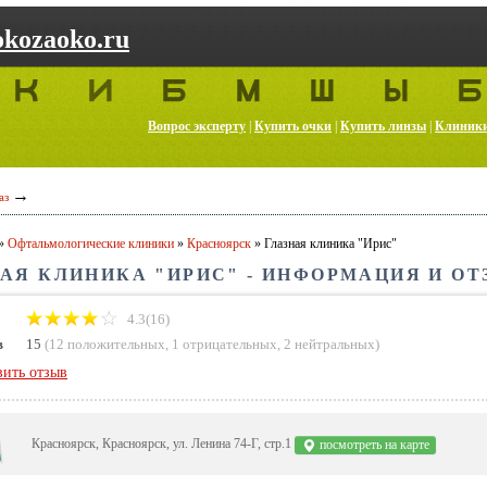
kozaoko.ru
Вопрос эксперту
|
Купить очки
|
Купить линзы
|
Клиник
→
аз
»
Офтальмологические клиники
»
Красноярск
»
Глазная клиника "Ирис"
АЯ КЛИНИКА "ИРИС" - ИНФОРМАЦИЯ И ОТ
4.3(16)
в
15
(
12 положительных
,
1 отрицательных
,
2 нейтральных
)
вить отзыв
Красноярск, Красноярск, ул. Ленина 74-Г, стр.1
посмотреть на карте