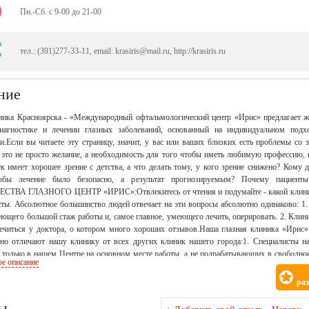
Пн.-Сб. с 9-00 до 21-00
тел.: (391)277-33-11, email: krasiris@mail.ru, http://krasiris.ru
ние
ника Красноярска - «Международный офтальмологический центр «Ирис» предлагает ж
иагностике и лечении глазных заболеваний, основанный на индивидуальном подх
и.Если вы читаете эту страницу, значит, у вас или ваших близких есть проблемы со 
 это не просто желание, а необходимость для того чтобы иметь любимую профессию, 
ек имеет хорошее зрение с детства, а что делать тому, у кого зрение снижено? Кому 
тобы лечение было безопасно, а результат прогнозируемым? Почему паци
ВА ГЛАЗНОГО ЦЕНТР «ИРИС»:Отвлекитесь от чтения и подумайте - какой клинике и
ты. Абсолютное большинство людей отвечает на эти вопросы абсолютно одинаково: 1.
еющего большой стаж работы и, самое главное, умеющего лечить, оперировать. 2. Кл
ечиться у доктора, о котором много хороших отзывов.Наша глазная клиника «Ирис»
но отличают нашу клинику от всех других клиник нашего города:1. Специалисты на
только в нашем Центре на основном месте работы, а не подрабатывающих в свободное
ое описание
сочайшего класса: Тамара Леонидовна Манькова – Заслуженный врач России, врач вы
альной хирургии в ККОКБ им. П.Г.Макарова. Ирина Викторовна Плотникова - к.м.н.
ра
т. Три года работа в хирургом-офтальмологом в Испании. Александр Вячеславович Тата
 офтальмохирургом в Германии. Владеет техникой хирургического лечения практичес
ы