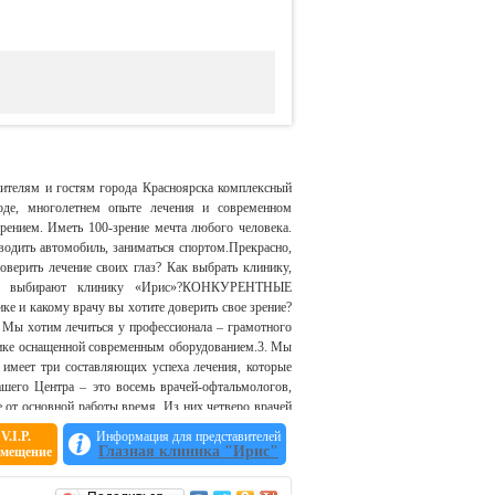
ителям и гостям города Красноярска комплексный
оде, многолетнем опыте лечения и современном
зрением. Иметь 100-зрение мечта любого человека.
водить автомобиль, заниматься спортом.Прекрасно,
доверить лечение своих глаз? Как выбрать клинику,
енты выбирают клинику «Ирис»?КОНКУРЕНТНЫЕ
 какому врачу вы хотите доверить свое зрение?
 Мы хотим лечиться у профессионала – грамотного
инике оснащенной современным оборудованием.3. Мы
 имеет три составляющих успеха лечения, которые
шего Центра – это восемь врачей-офтальмологов,
 от основной работы время. Из них четверо врачей
сшей категории, много лет возглавляла отделение
V.I.P.
Информация для представителей
 врач высшей категории, с хирургическим стажем
Глазная клиника "Ирис"
змещение
ренко – военврач, врач высшей категории. Более 5
ки всех глазных заболеваний. Хирургический стаж