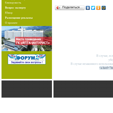
близорукость
Поделиться…
Вопрос эксперту
Юмор
Размещение рекламы
О проекте
В случае, ес
убе
В случае незаконного использов
<a href="h