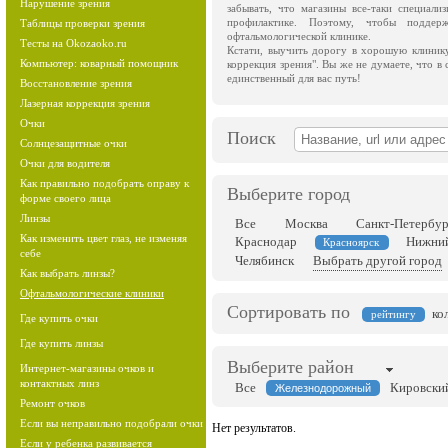
Нарушение зрения
забывать, что магазины все-таки специали
профилактике. Поэтому, чтобы подде
Таблицы проверки зрения
офтальмологической клинике.
Тесты на Okozaoko.ru
Кстати, выучить дорогу в хорошую клинику
Компьютер: коварный помощник
коррекция зрения". Вы же не думаете, что в
единственный для вас путь!
Восстановление зрения
Лазерная коррекция зрения
Очки
Поиск
Солнцезащитные очки
Очки для водителя
Как правильно подобрать оправу к
Выберите город
форме своего лица
Линзы
Все
Москва
Санкт-Петербур
Как изменить цвет глаз, не изменяя
Краснодар
Нижний
Красноярск
себе
Челябинск
Выбрать другой город
Как выбрать линзы?
Офтальмологические клиники
Сортировать по
ко
рейтингу
Где купить очки
Где купить линзы
Выберите район
Интернет-магазины очков и
контактных линз
Все
Кировски
Железнодорожный
Ремонт очков
Если вы неправильно подобрали очки
Нет результатов.
Если у ребенка развивается