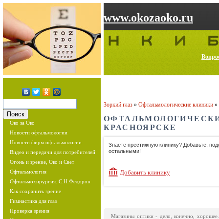
www.okozaoko.ru
Вопрос
Зоркий глаз
»
Офтальмологические клиники
»
ОФТАЛЬМОЛОГИЧЕСКИ
Око за Око
КРАСНОЯРСКЕ
Новости офтальмологии
Новости фирм офтальмологии
Знаете престижную клинику? Добавьте, по
остальными!
Видео и передачи для потребителей
Огонь и зрение, Око и Свет
Офтальмология
Добавить клинику
Офтальмохирургия. С.Н.Федоров
Как сохранить зрение
Гимнастика для глаз
Проверка зрения
Магазины оптики - дело, конечно, хорошее