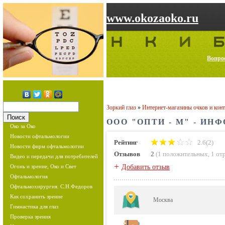
www.okozaoko.ru
Вопрос
Зоркий глаз
»
Интернет-магазины очков и кон
ООО "ОПТИ - М" - И
Око за Око
Новости офтальмологии
Рейтинг
2.6(2)
Новости фирм офтальмологии
Отзывов
2
(
1 положительных
,
1 от
Видео и передачи для потребителей
+
Огонь и зрение, Око и Свет
Добавить отзыв
Офтальмология
Офтальмохирургия. С.Н.Федоров
Как сохранить зрение
Москва
Гимнастика для глаз
Проверка зрения