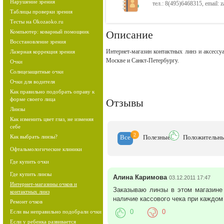
Нарушение зрения
тел.: 8(495)6468315, email: 
Таблицы проверки зрения
Тесты на Okozaoko.ru
Компьютер: коварный помощник
Описание
Восстановление зрения
Интернет-магазин контактных линз и аксессу
Лазерная коррекция зрения
Москве и Санкт-Петербургу.
Очки
Солнцезащитные очки
Очки для водителя
Как правильно подобрать оправу к
форме своего лица
Отзывы
Линзы
Как изменить цвет глаз, не изменяя
себе
2
Как выбрать линзы?
Все
Полезн
ые
Положит
ельн
Офтальмологические клиники
Где купить очки
Где купить линзы
Алина Каримова
03.12.2011 17:47
Интернет-магазины очков и
Заказываю линзы в этом магазине 
контактных линз
наличие кассового чека при каждом
Ремонт очков
0
0
Если вы неправильно подобрали очки
Если у ребенка развивается