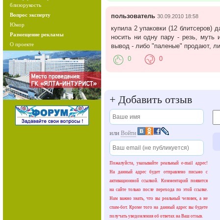
близорукость
Вопрос эксперту
пользователь
30.09.2010 18:58
Юмор
купила 2 упаковки (12 блитсеров) 
Размещение рекламы
носить ни одну пару - резь, муть 
О проекте
вывод - либо "паленые" продают, л
0
0
+
Добавить отзыв
или
Войти
Пожалуйста, указывайте реальный e-mail адрес!
На данный адрес будет отправлено письмо с
активационной ссылкой. Комментарий появится
на сайте только после перехода по этой ссылке.
Нам важно знать, что вы реальный человек, а не
спам-бот. Кроме того на данный адрес вы будете
получать уведомления об ответах на Ваш отзыв.