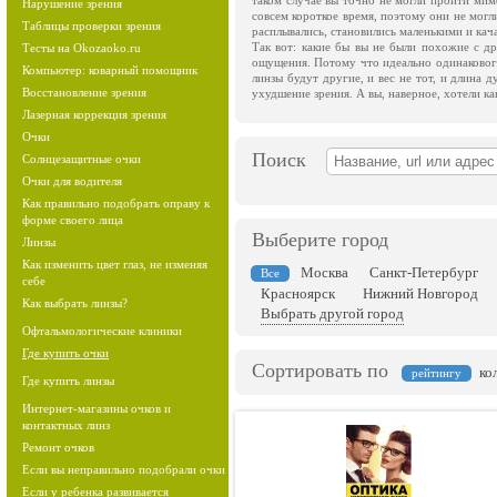
таком случае вы точно не могли пройти мим
Нарушение зрения
совсем короткое время, поэтому они не могл
Таблицы проверки зрения
расплывались, становились маленькими и кача
Так вот: какие бы вы не были похожие с др
Тесты на Okozaoko.ru
ощущения. Потому что идеально одинакового 
Компьютер: коварный помощник
линзы будут другие, и вес не тот, и длина д
Восстановление зрения
ухудшение зрения. А вы, наверное, хотели как
Лазерная коррекция зрения
Очки
Поиск
Солнцезащитные очки
Очки для водителя
Как правильно подобрать оправу к
форме своего лица
Выберите город
Линзы
Как изменить цвет глаз, не изменяя
Москва
Санкт-Петербург
Все
себе
Красноярск
Нижний Новгород
Как выбрать линзы?
Выбрать другой город
Офтальмологические клиники
Где купить очки
Сортировать по
ко
рейтингу
Где купить линзы
Интернет-магазины очков и
контактных линз
Ремонт очков
Если вы неправильно подобрали очки
Если у ребенка развивается