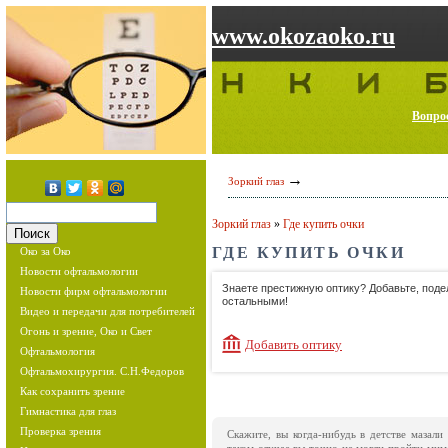
www.okozaoko.ru
Вопрос
→
Зоркий глаз
Зоркий глаз
»
Где купить очки
ГДЕ КУПИТЬ ОЧКИ
Око за Око
Новости офтальмологии
Знаете престижную оптику? Добавьте, под
Новости фирм офтальмологии
остальными!
Видео и передачи для потребителей
Огонь и зрение, Око и Свет
Добавить оптику
Офтальмология
Офтальмохирургия. С.Н.Федоров
Как сохранить зрение
Гимнастика для глаз
Проверка зрения
Скажите, вы когда-нибудь в детстве мазал