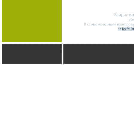
В случае, ес
убе
В случае незаконного использов
<a href="h