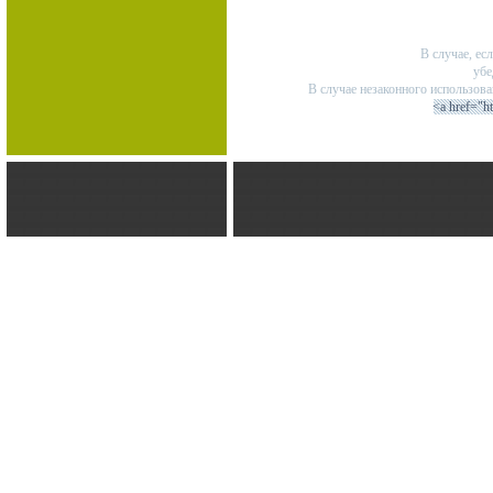
В случае, ес
убе
В случае незаконного использов
<a href="h