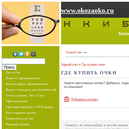
www.okozaoko.ru
Вопрос
→
Зоркий глаз
Зоркий глаз
»
Где купить очки
ГДЕ КУПИТЬ ОЧКИ
Око за Око
Новости офтальмологии
Знаете престижную оптику? Добавьте, под
Новости фирм офтальмологии
остальными!
Видео и передачи для потребителей
Огонь и зрение, Око и Свет
Добавить оптику
Офтальмология
Офтальмохирургия. С.Н.Федоров
Как сохранить зрение
Гимнастика для глаз
Проверка зрения
Скажите, вы когда-нибудь в детстве мазал