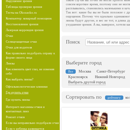
таком случае вы точно не могли пройти мим
Нарушение зрения
совсем короткое время, поэтому они не могл
Таблицы проверки зрения
расплывались, становились маленькими и кача
Так вот: какие бы вы не были похожие с др
Тесты на Okozaoko.ru
ощущения. Потому что идеально одинакового 
Компьютер: коварный помощник
линзы будут другие, и вес не тот, и длина д
Восстановление зрения
ухудшение зрения. А вы, наверное, хотели как
Лазерная коррекция зрения
Очки
Поиск
Солнцезащитные очки
Очки для водителя
Как правильно подобрать оправу к
форме своего лица
Выберите город
Линзы
Как изменить цвет глаз, не изменяя
Москва
Санкт-Петербург
Все
себе
Красноярск
Нижний Новгород
Как выбрать линзы?
Выбрать другой город
Офтальмологические клиники
Где купить очки
Сортировать по
ко
рейтингу
Где купить линзы
Интернет-магазины очков и
контактных линз
Ремонт очков
Если вы неправильно подобрали очки
Если у ребенка развивается