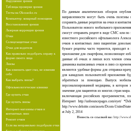
Нарушение зрения
Таблицы проверки зрения
По данным аналитических обзоров опублик
Тесты на Okozaoko.ru
направленности могут быть очень полезны 
Компьютер: коварный помощник
сохранять данные рецептов на очки и контактн
Восстановление зрения
Пользователи нового мобильного приложения 
Лазерная коррекция зрения
смогут отправить рецепт в виде СМС или по 
Очки
известного российского офтальмолога Алекса
Солнцезащитные очки
очков и контактных линз пациентам довольно
Очки для водителя
бумаге рецепты часто теряются, приходят в
Как правильно подобрать оправу к
приложение для смартфона, позволяющее изб
форме своего лица
данные об очках и линзах всех членов семь
Линзы
динамика выписанных очков и линз со времен
являются удобные формы для отправки врачу 
Как изменить цвет глаз, не изменяя
себе
для канадских пользователей приложения б
Как выбрать линзы?
обратиться за помощью. Выпуск мобильн
персонализированной медицины, в котором 
Офтальмологические клиники
значение для пациентов из многих стран мира
Где купить очки
включающая российских программистов, пла
Интернет http://unbouncepages.com/eyet/ *De
Где купить линзы
http://www.deloitte.com/assets/Dcom-UnitedSt
Интернет-магазины очков и
at July 2, 2014
контактных линз
Новость со ссылкой на:
http://www.e
Ремонт очков
Если вы неправильно подобрали очки