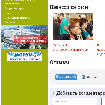
Если у ребенка развивается
близорукость
Новости по теме
Вопрос эксперту
Юмор
Размещение рекламы
О проекте
Сибирский
II с
стоматологический форум
меди
«Здор
Отзывы
Все отзывы (0)
ВКонтакте
+
Добавить комментар