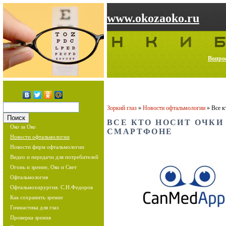
www.okozaoko.ru
Вопрос
Зоркий глаз
»
Новости офтальмологии
»
Все к
ВСЕ КТО НОСИТ ОЧКИ
Око за Око
СМАРТФОНЕ
Новости офтальмологии
Новости фирм офтальмологии
Видео и передачи для потребителей
Огонь и зрение, Око и Свет
Офтальмология
Офтальмохирургия. С.Н.Федоров
Как сохранить зрение
Гимнастика для глаз
Проверка зрения