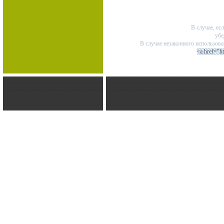
В случае, ес
убе
В случае незаконного использов
<a href="h